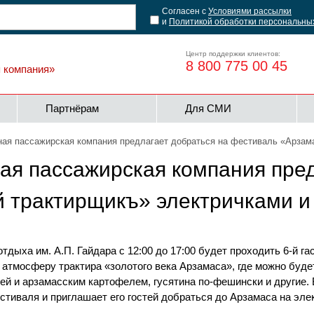
Согласен с
Условиями рассылки
и
Политикой обработки персональны
Центр поддержки клиентов:
8 800 775 00 45
я компания»
Партнёрам
Для СМИ
ная пассажирская компания предлагает добраться на фестиваль «Арзам
ая пассажирская компания пре
 трактирщикъ» электричками и
отдыха им. А.П. Гайдара с 12:00 до 17:00 будет проходить 6-й
 атмосферу трактира «золотого века Арзамаса», где можно буде
цей и арзамасским картофелем, гусятина по-фешински и другие.
тиваля и приглашает его гостей добраться до Арзамаса на элек