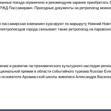
занные поезда ограничено и рекомендуем заранее приобретать 
РЖД Пассажирам». Проездные документы на ретропоезд можно
я пассажирская компания» курсируют по маршруту Нижний Новг
лектропоездов города связывает также ретропоезд на паровозно
ние и развитие гастрономического культурного наследия регион
иональной премии в области событийного туризма Russian Event
и основателя Арзамасской школы живописи Александра Василье