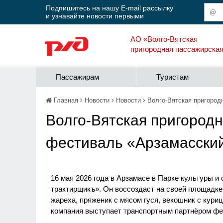
Подпишитесь на нашу E-mail рассылку
и узнавайте новости первыми
АО «Волго-Вятская
пригородная пассажирска
Пассажирам
Туристам
Главная
Новости
Новости
Волго-Вятская пригород
Волго-Вятская пригородн
фестиваль «Арзамасский
16 мая 2026 года в Арзамасе в Парке культуры и 
трактирщикъ». Он воссоздаст на своей площадке
жареха, пряженик с мясом гуся, векошник с кури
компания выступает транспортным партнёром фес