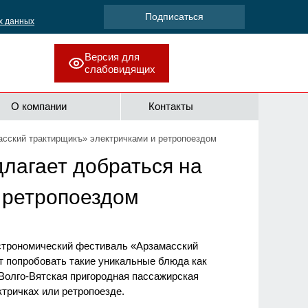
х данных
Версия для
слабовидящих
О компании
Контакты
асский трактирщикъ» электричками и ретропоездом
длагает добраться на
 ретропоездом
 гастрономический фестиваль «Арзамасский
т попробовать такие уникальные блюда как
 Волго-Вятская пригородная пассажирская
тричках или ретропоезде.