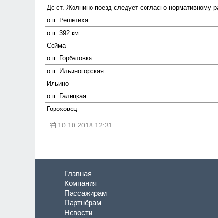
До ст. Жолнино поезд следует согласно нормативному 
о.п. Решетиха
о.п. 392 км
Сейма
о.п. Горбатовка
о.п. Ильиногорская
Ильино
о.п. Галицкая
Гороховец
10.10.2018 12:31
Главная
Компания
Пассажирам
Партнёрам
Новости