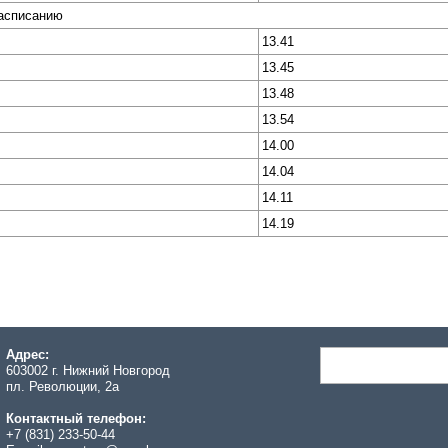
расписанию
13.41
13.45
13.48
13.54
14.00
14.04
14.11
14.19
Адрес:
603002 г. Нижний Новгород
пл. Революции, 2а
Контактный телефон:
+7 (831) 233-50-44