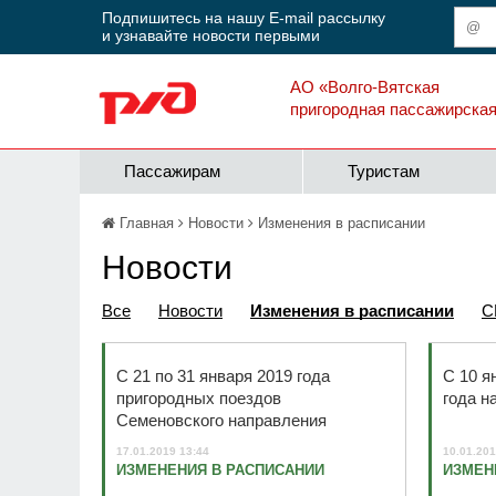
Подпишитесь на нашу E-mail рассылку
и узнавайте новости первыми
АО «Волго-Вятская
пригородная пассажирска
Пассажирам
Туристам
Главная
Новости
Изменения в расписании
Новости
Все
Новости
Изменения в расписании
С
С 21 по 31 января 2019 года
С 10 я
пригородных поездов
года н
Семеновского направления
17.01.2019 13:44
10.01.201
ИЗМЕНЕНИЯ В РАСПИСАНИИ
ИЗМЕН