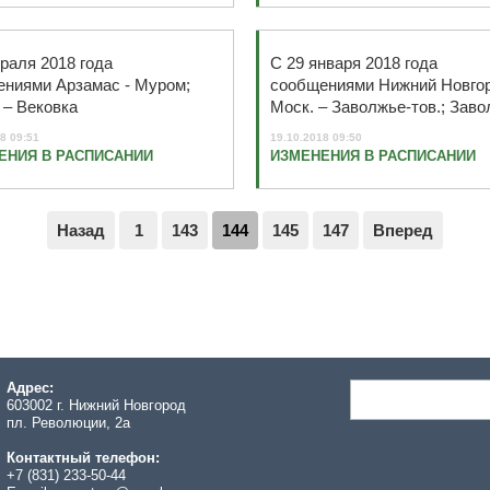
раля 2018 года
С 29 января 2018 года
ниями Арзамас - Муром;
сообщениями Нижний Новго
– Вековка
Моск. – Заволжье-тов.; Заво
пасс. – Нижний Новгород-Мо
8 09:51
19.10.2018 09:50
ЕНИЯ В РАСПИСАНИИ
ИЗМЕНЕНИЯ В РАСПИСАНИИ
Назад
1
143
144
145
147
Вперед
Адрес:
603002 г. Нижний Новгород
пл. Революции, 2а
Контактный телефон:
+7 (831) 233-50-44