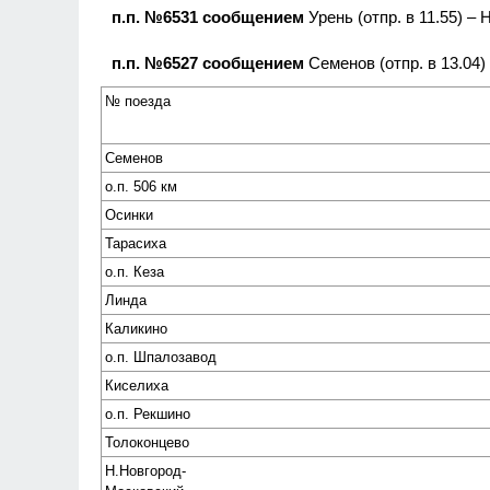
п.п. №6531 сообщением
Урень (отпр. в 11.55) – 
п.п. №6527 сообщением
Семенов (отпр. в 13.04)
№ поезда
Семенов
о.п. 506 км
Осинки
Тарасиха
о.п. Кеза
Линда
Каликино
о.п. Шпалозавод
Киселиха
о.п. Рекшино
Толоконцево
Н.Новгород-