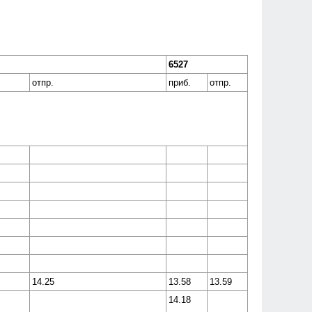
6527
отпр.
приб.
отпр.
14.25
13.58
13.59
14.18